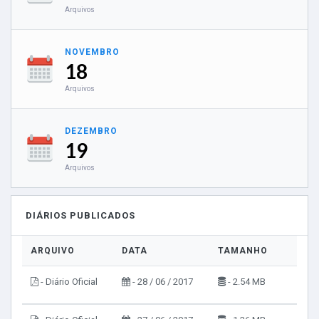
Arquivos
NOVEMBRO
18
Arquivos
DEZEMBRO
19
Arquivos
DIÁRIOS PUBLICADOS
ARQUIVO
DATA
TAMANHO
VI
- Diário Oficial
- 28 / 06 / 2017
- 2.54 MB