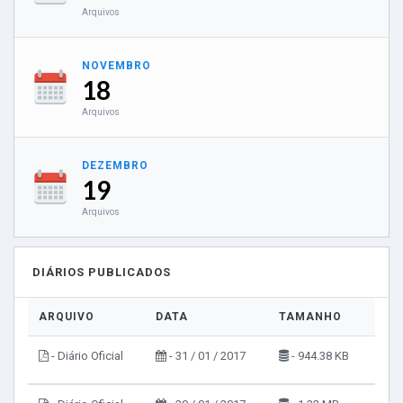
Arquivos
NOVEMBRO
18
Arquivos
DEZEMBRO
19
Arquivos
DIÁRIOS PUBLICADOS
ARQUIVO
DATA
TAMANHO
VIS
- Diário Oficial
- 31 / 01 / 2017
- 944.38 KB