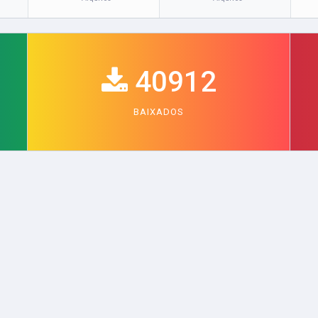
40912
BAIXADOS