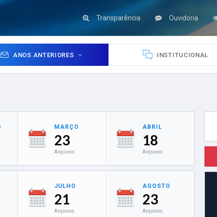
Transparência
Ouvidoria
ANOS ANTERIORES
INSTITUCIONAL
O
MARÇO
ABRIL
23
18
Arquivos
Arquivos
JULHO
AGOSTO
21
23
Arquivos
Arquivos