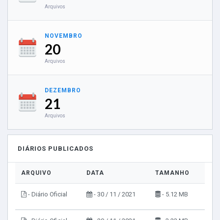
Arquivos
NOVEMBRO
20
Arquivos
DEZEMBRO
21
Arquivos
DIÁRIOS PUBLICADOS
ARQUIVO
DATA
TAMANHO
VIS
- Diário Oficial
- 30 / 11 / 2021
- 5.12 MB