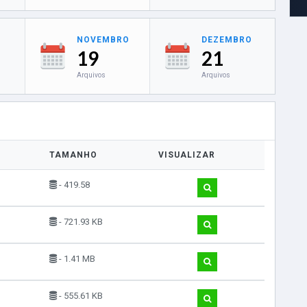
NOVEMBRO
DEZEMBRO
19
21
Arquivos
Arquivos
TAMANHO
VISUALIZAR
- 419.58
- 721.93 KB
- 1.41 MB
- 555.61 KB