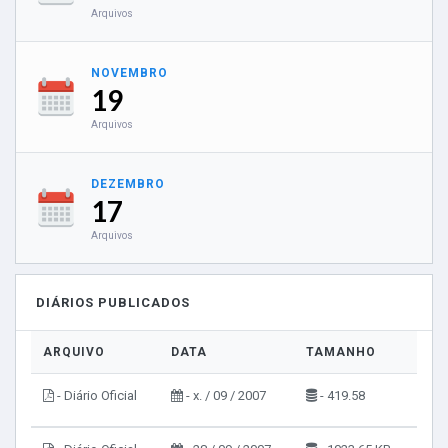
Arquivos
NOVEMBRO
19
Arquivos
DEZEMBRO
17
Arquivos
DIÁRIOS PUBLICADOS
ARQUIVO
DATA
TAMANHO
VI
- Diário Oficial
- x. / 09 / 2007
- 419.58