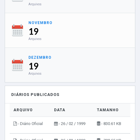
Arquivos
NOVEMBRO
19
Arquivos
DEZEMBRO
19
Arquivos
DIÁRIOS PUBLICADOS
ARQUIVO
DATA
TAMANHO
VIS
- Diário Oficial
- 26 / 02 / 1999
- 830.61 KB