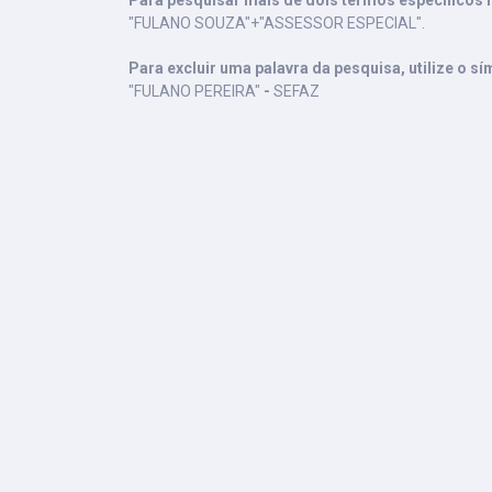
Para pesquisar mais de dois termos específicos n
"FULANO SOUZA"+"ASSESSOR ESPECIAL".
Para excluir uma palavra da pesquisa, utilize o sí
"FULANO PEREIRA"
-
SEFAZ