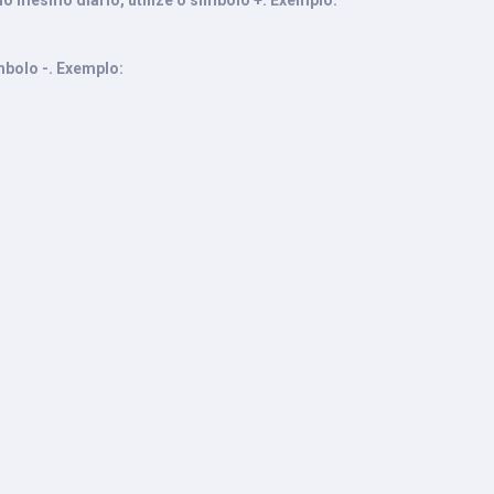
o mesmo diário, utilize o símbolo +. Exemplo:
mbolo -. Exemplo: