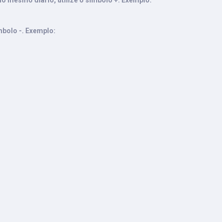
o mesmo diário, utilize o símbolo +. Exemplo:
mbolo -. Exemplo: