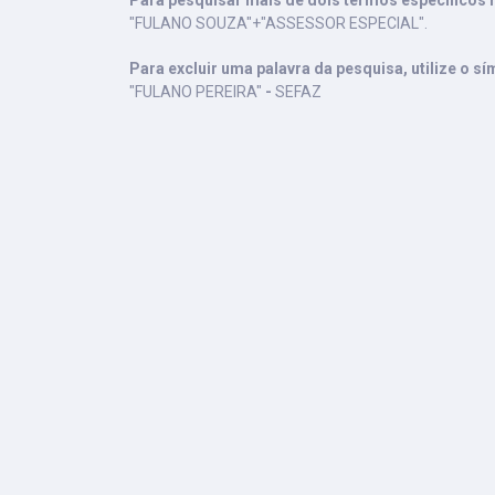
Para pesquisar mais de dois termos específicos n
"FULANO SOUZA"+"ASSESSOR ESPECIAL".
Para excluir uma palavra da pesquisa, utilize o sí
"FULANO PEREIRA"
-
SEFAZ