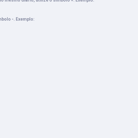
o mesmo diário, utilize o símbolo +. Exemplo:
mbolo -. Exemplo: