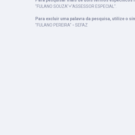
Para pesquisar mais de dois termos específicos n
"FULANO SOUZA"+"ASSESSOR ESPECIAL".
Para excluir uma palavra da pesquisa, utilize o sí
"FULANO PEREIRA"
-
SEFAZ